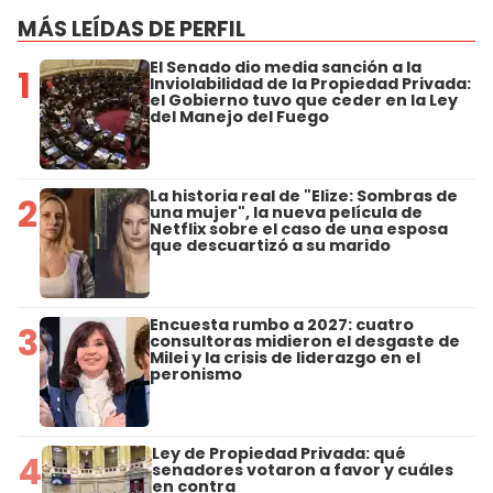
MÁS LEÍDAS DE PERFIL
El Senado dio media sanción a la
1
Inviolabilidad de la Propiedad Privada:
el Gobierno tuvo que ceder en la Ley
del Manejo del Fuego
La historia real de "Elize: Sombras de
2
una mujer", la nueva película de
Netflix sobre el caso de una esposa
que descuartizó a su marido
Encuesta rumbo a 2027: cuatro
3
consultoras midieron el desgaste de
Milei y la crisis de liderazgo en el
peronismo
Ley de Propiedad Privada: qué
4
senadores votaron a favor y cuáles
en contra