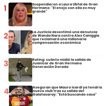
Suspendieron a Laura Ubfal de Gran
1
Hermano: "El enojo con ella es muy
grande"
La Justicia desestimó una denuncia
2
de Wanda Nara contra Alex Caniggia
que reclamará una millonaria
compensación económica
Rating: cuánto midió la salida de
3
Juanicar de Gran Hermano
Generación Dorada
Aseguran que Mauro Icardi ya tendría
4
nuevo club tras su salida del
Galatasaray: "Está buscando casa"