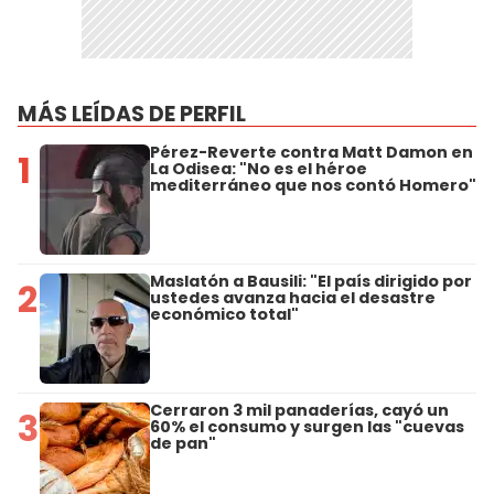
MÁS LEÍDAS DE PERFIL
Pérez-Reverte contra Matt Damon en
1
La Odisea: "No es el héroe
mediterráneo que nos contó Homero"
Maslatón a Bausili: "El país dirigido por
2
ustedes avanza hacia el desastre
económico total"
Cerraron 3 mil panaderías, cayó un
3
60% el consumo y surgen las "cuevas
de pan"