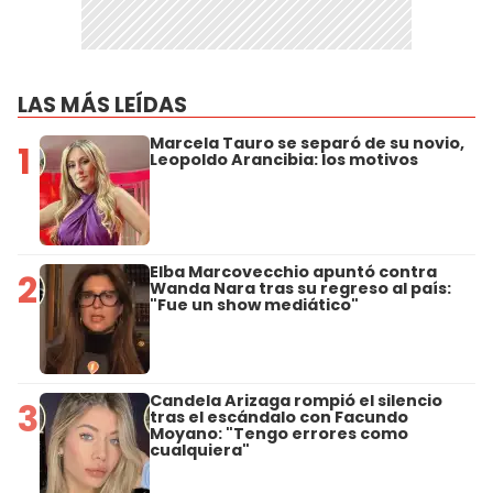
LAS MÁS LEÍDAS
Marcela Tauro se separó de su novio,
1
Leopoldo Arancibia: los motivos
Elba Marcovecchio apuntó contra
2
Wanda Nara tras su regreso al país:
"Fue un show mediático"
Candela Arizaga rompió el silencio
3
tras el escándalo con Facundo
Moyano: "Tengo errores como
cualquiera"