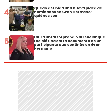
Quedó definida una nueva placa de
4
nominados en Gran Hermano:
quiénes son
Laura Ubfal sorprendió al revelar que
5
recibió una carta documento de un
participante que continúa en Gran
Hermano