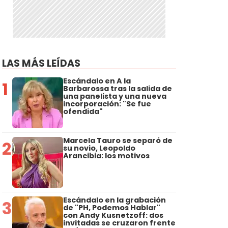
LAS MÁS LEÍDAS
Escándalo en A la
1
Barbarossa tras la salida de
una panelista y una nueva
incorporación: "Se fue
ofendida"
Marcela Tauro se separó de
2
su novio, Leopoldo
Arancibia: los motivos
Escándalo en la grabación
3
de "PH, Podemos Hablar"
con Andy Kusnetzoff: dos
invitadas se cruzaron frente