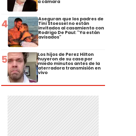
a cámara
Aseguran que los padres de
4
Tini Stoessel no están
invitados al casamiento con
Rodrigo De Paul: "Ya están
avisados"
Los hijos de Perez Hilton
5
huyeron de su casa por
miedo minutos antes de la
aterradora transmisión en
vivo