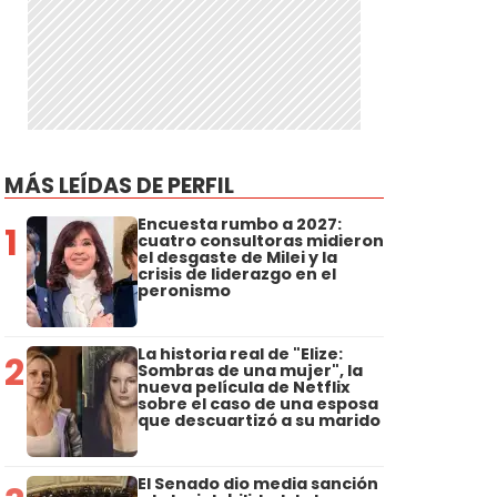
MÁS LEÍDAS DE PERFIL
Encuesta rumbo a 2027:
1
cuatro consultoras midieron
el desgaste de Milei y la
crisis de liderazgo en el
peronismo
La historia real de "Elize:
2
Sombras de una mujer", la
nueva película de Netflix
sobre el caso de una esposa
que descuartizó a su marido
El Senado dio media sanción