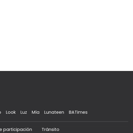
o
Look
Luz
Mía
Lunateen
BATimes
e participación
Tránsito