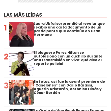
LAS MÁS LEÍDAS
Laura Ubfal sorprendió al revelar que
1
recibió una carta documento de un
participante que continúa en Gran
Hermano
El bloguero Perez Hilton se
2
autolesionó con un cuchillo durante
una transmisión en vivo: qué dice el
reporte policial
En fotos, así fue la avant premiere de
3
"Canelones" con Darío Barassi,
Agustín Aristarán, Verónica Llinás y
César Bordón
La Oreja de Van Gogh llega a Buenos