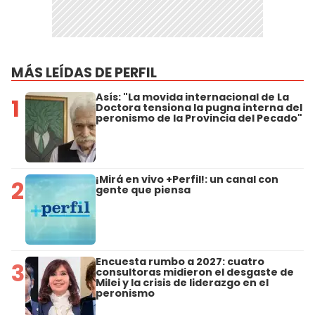
MÁS LEÍDAS DE PERFIL
Asís: "La movida internacional de La
1
Doctora tensiona la pugna interna del
peronismo de la Provincia del Pecado"
¡Mirá en vivo +Perfil!: un canal con
2
gente que piensa
Encuesta rumbo a 2027: cuatro
3
consultoras midieron el desgaste de
Milei y la crisis de liderazgo en el
peronismo