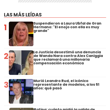
LAS MÁS LEÍDAS
Suspendieron a Laura Ubfal de Gran
1
Hermano: "El enojo con ella es muy
grande"
La Justicia desestimó una denuncia
2
de Wanda Nara contra Alex Caniggia
que reclamará una millonaria
compensación económica
Murió Leandro Rud, el icónico
3
representante de modelos, a los 51
años: qué pasó
Rating: cuánto midió la salida de