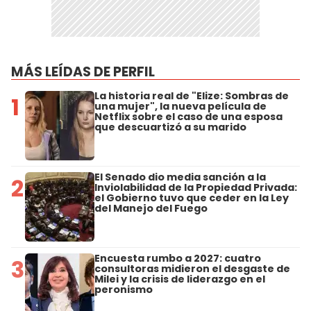
MÁS LEÍDAS DE PERFIL
La historia real de "Elize: Sombras de
1
una mujer", la nueva película de
Netflix sobre el caso de una esposa
que descuartizó a su marido
El Senado dio media sanción a la
2
Inviolabilidad de la Propiedad Privada:
el Gobierno tuvo que ceder en la Ley
del Manejo del Fuego
Encuesta rumbo a 2027: cuatro
3
consultoras midieron el desgaste de
Milei y la crisis de liderazgo en el
peronismo