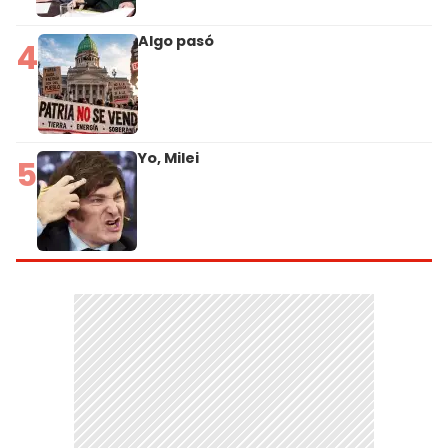
Algo pasó
4
Yo, Milei
5