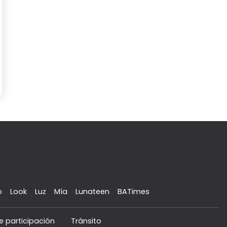
o
Look
Luz
Mía
Lunateen
BATimes
e participación
Tránsito