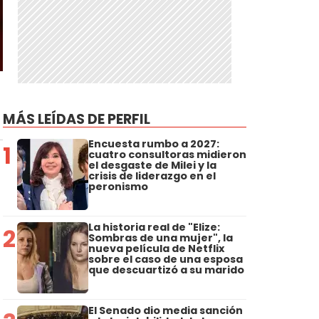
MÁS LEÍDAS DE PERFIL
Encuesta rumbo a 2027:
1
cuatro consultoras midieron
el desgaste de Milei y la
crisis de liderazgo en el
peronismo
La historia real de "Elize:
2
Sombras de una mujer", la
nueva película de Netflix
sobre el caso de una esposa
que descuartizó a su marido
El Senado dio media sanción