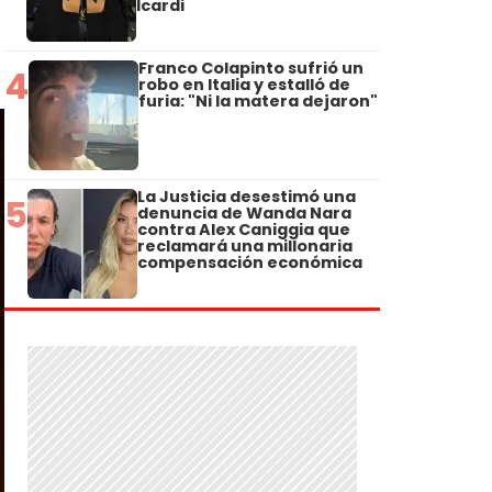
Icardi
Franco Colapinto sufrió un
4
robo en Italia y estalló de
furia: "Ni la matera dejaron"
La Justicia desestimó una
5
denuncia de Wanda Nara
contra Alex Caniggia que
reclamará una millonaria
compensación económica