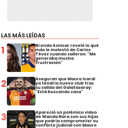
LAS MÁS LEÍDAS
Brenda Asnicar reveló lo qué
1
más le molestó de Carlos
Tévez cuando salieron: "Me
generaba mucha
frustración"
Aseguran que Mauro Icardi
2
ya tendría nuevo club tras
su salida del Galatasaray:
"Está buscando casa"
Apareció un polémico video
3
de Wanda Nara con sus hijas
que podría comprometer su
conflicto judicial con Mauro