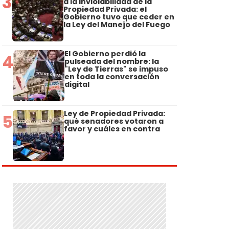
3
a la Inviolabilidad de la
Propiedad Privada: el
Gobierno tuvo que ceder en
la Ley del Manejo del Fuego
El Gobierno perdió la
4
pulseada del nombre: la
"Ley de Tierras" se impuso
en toda la conversación
digital
Ley de Propiedad Privada:
5
qué senadores votaron a
favor y cuáles en contra