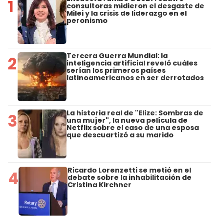
1
consultoras midieron el desgaste de
Milei y la crisis de liderazgo en el
peronismo
Tercera Guerra Mundial: la
2
inteligencia artificial reveló cuáles
serían los primeros países
latinoamericanos en ser derrotados
La historia real de "Elize: Sombras de
3
una mujer", la nueva película de
Netflix sobre el caso de una esposa
que descuartizó a su marido
Ricardo Lorenzetti se metió en el
4
debate sobre la inhabilitación de
Cristina Kirchner