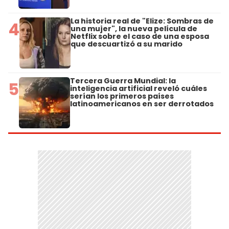
La historia real de "Elize: Sombras de
4
una mujer", la nueva película de
Netflix sobre el caso de una esposa
que descuartizó a su marido
Tercera Guerra Mundial: la
5
inteligencia artificial reveló cuáles
serían los primeros países
latinoamericanos en ser derrotados