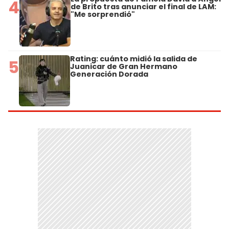
4
de Brito tras anunciar el final de LAM:
"Me sorprendió"
Rating: cuánto midió la salida de
5
Juanicar de Gran Hermano
Generación Dorada