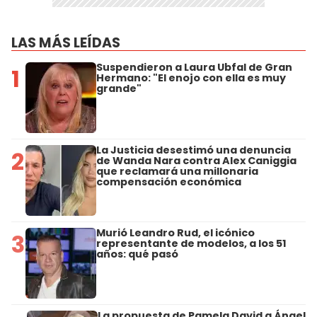
LAS MÁS LEÍDAS
Suspendieron a Laura Ubfal de Gran
1
Hermano: "El enojo con ella es muy
grande"
La Justicia desestimó una denuncia
2
de Wanda Nara contra Alex Caniggia
que reclamará una millonaria
compensación económica
Murió Leandro Rud, el icónico
3
representante de modelos, a los 51
años: qué pasó
La propuesta de Pamela David a Ángel