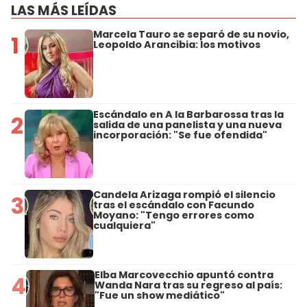
LAS MÁS LEÍDAS
Marcela Tauro se separó de su novio,
1
Leopoldo Arancibia: los motivos
Escándalo en A la Barbarossa tras la
2
salida de una panelista y una nueva
incorporación: "Se fue ofendida"
Candela Arizaga rompió el silencio
3
tras el escándalo con Facundo
Moyano: "Tengo errores como
cualquiera"
Elba Marcovecchio apuntó contra
4
Wanda Nara tras su regreso al país:
"Fue un show mediático"