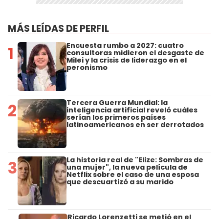
MÁS LEÍDAS DE PERFIL
Encuesta rumbo a 2027: cuatro
1
consultoras midieron el desgaste de
Milei y la crisis de liderazgo en el
peronismo
Tercera Guerra Mundial: la
2
inteligencia artificial reveló cuáles
serían los primeros países
latinoamericanos en ser derrotados
La historia real de "Elize: Sombras de
3
una mujer", la nueva película de
Netflix sobre el caso de una esposa
que descuartizó a su marido
Ricardo Lorenzetti se metió en el