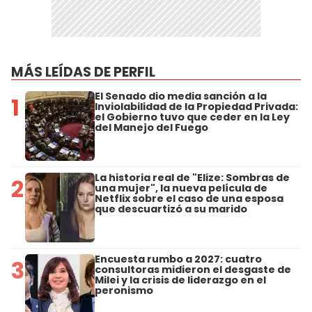
MÁS LEÍDAS DE PERFIL
El Senado dio media sanción a la
1
Inviolabilidad de la Propiedad Privada:
el Gobierno tuvo que ceder en la Ley
del Manejo del Fuego
La historia real de "Elize: Sombras de
2
una mujer", la nueva película de
Netflix sobre el caso de una esposa
que descuartizó a su marido
Encuesta rumbo a 2027: cuatro
3
consultoras midieron el desgaste de
Milei y la crisis de liderazgo en el
peronismo