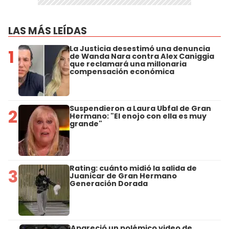
LAS MÁS LEÍDAS
La Justicia desestimó una denuncia
1
de Wanda Nara contra Alex Caniggia
que reclamará una millonaria
compensación económica
Suspendieron a Laura Ubfal de Gran
2
Hermano: "El enojo con ella es muy
grande"
Rating: cuánto midió la salida de
3
Juanicar de Gran Hermano
Generación Dorada
Apareció un polémico video de