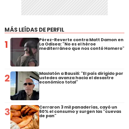
MÁS LEÍDAS DE PERFIL
Pérez-Reverte contra Matt Damon en
1
La Odisea: "No es el héroe
mediterráneo que nos contó Homero"
Maslatón a Bausili: "El país dirigido por
2
ustedes avanza hacia el desastre
económico total"
Cerraron 3 mil panaderías, cayó un
3
60% el consumo y surgen las "cuevas
de pan"