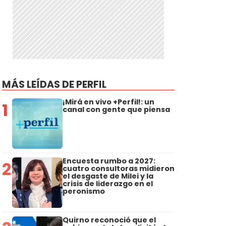
MÁS LEÍDAS DE PERFIL
¡Mirá en vivo +Perfil!: un
1
canal con gente que piensa
Encuesta rumbo a 2027:
2
cuatro consultoras midieron
el desgaste de Milei y la
crisis de liderazgo en el
peronismo
Quirno reconoció que el