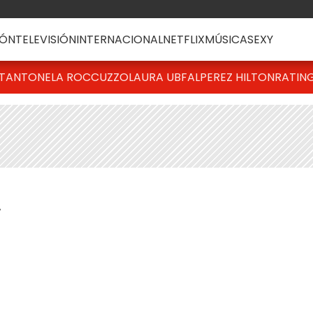
ÓN
TELEVISIÓN
INTERNACIONAL
NETFLIX
MÚSICA
SEXY
T
ANTONELA ROCCUZZO
LAURA UBFAL
PEREZ HILTON
RATIN
A