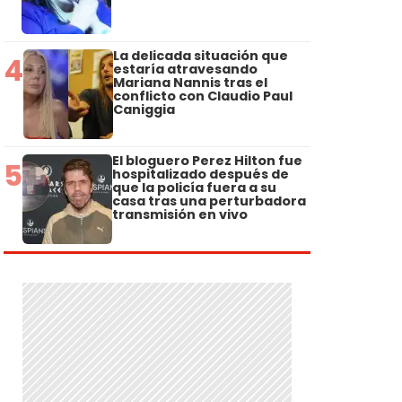
La delicada situación que
4
estaría atravesando
Mariana Nannis tras el
conflicto con Claudio Paul
Caniggia
El bloguero Perez Hilton fue
5
hospitalizado después de
que la policía fuera a su
casa tras una perturbadora
transmisión en vivo