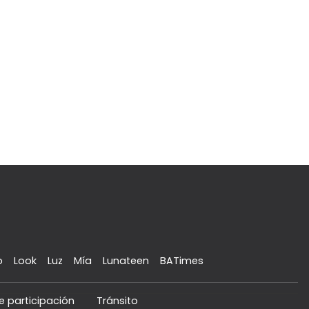
o
Look
Luz
Mía
Lunateen
BATimes
e participación
Tránsito