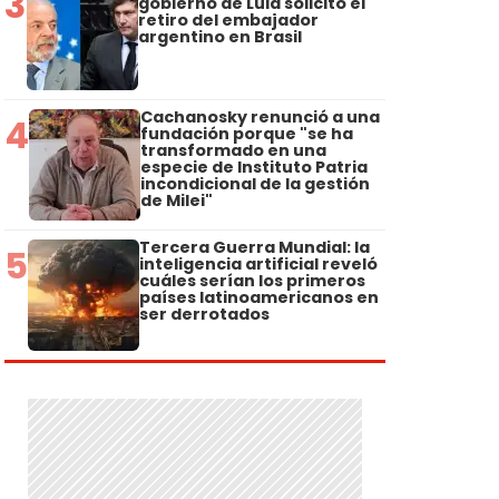
3
gobierno de Lula solicitó el
retiro del embajador
argentino en Brasil
Cachanosky renunció a una
4
fundación porque "se ha
transformado en una
especie de Instituto Patria
incondicional de la gestión
de Milei"
Tercera Guerra Mundial: la
5
inteligencia artificial reveló
cuáles serían los primeros
países latinoamericanos en
ser derrotados