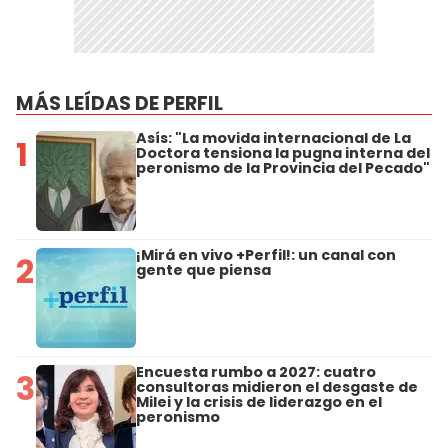
MÁS LEÍDAS DE PERFIL
Asís: "La movida internacional de La
1
Doctora tensiona la pugna interna del
peronismo de la Provincia del Pecado"
¡Mirá en vivo +Perfil!: un canal con
2
gente que piensa
Encuesta rumbo a 2027: cuatro
3
consultoras midieron el desgaste de
Milei y la crisis de liderazgo en el
peronismo