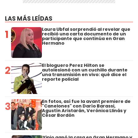
LAS MÁS LEÍDAS
Laura Ubfal sorprendió al revelar que
1
recibió una carta documento de un
participante que continúa en Gran
Hermano
El bloguero Perez Hilton se
2
autolesionó con un cuchillo durante
una transmisión en vivo: qué dice el
reporte policial
En fotos, así fue la avant premiere de
3
"Canelones" con Darío Barassi,
Agustín Aristarán, Verónica Llinás y
César Bordón
Yipio ganó la casa en Gran Hermano y