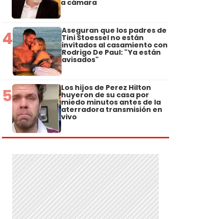
a cámara
Aseguran que los padres de
4
Tini Stoessel no están
invitados al casamiento con
Rodrigo De Paul: "Ya están
avisados"
Los hijos de Perez Hilton
5
huyeron de su casa por
miedo minutos antes de la
aterradora transmisión en
vivo