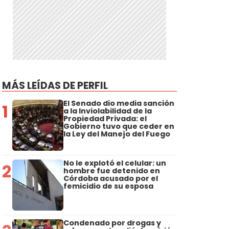
MÁS LEÍDAS DE PERFIL
El Senado dio media sanción
1
a la Inviolabilidad de la
Propiedad Privada: el
Gobierno tuvo que ceder en
la Ley del Manejo del Fuego
No le explotó el celular: un
2
hombre fue detenido en
Córdoba acusado por el
femicidio de su esposa
Condenado por drogas y