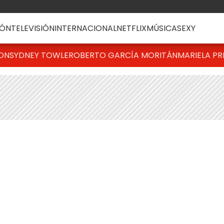
ÓN
TELEVISIÓN
INTERNACIONAL
NETFLIX
MÚSICA
SEXY
TON
SYDNEY TOWLE
ROBERTO GARCÍA MORITÁN
MARIELA PR