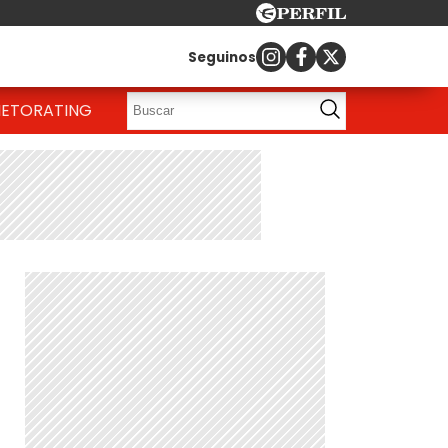
Seguinos
IETO
RATING