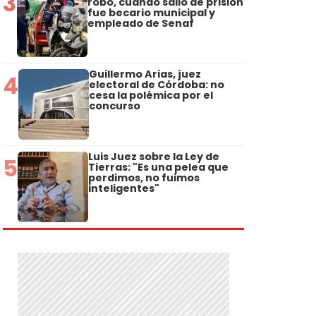
3
robo, cuando salió de prisión
fue becario municipal y
empleado de Senaf
Guillermo Arias, juez
4
electoral de Córdoba: no
cesa la polémica por el
concurso
Luis Juez sobre la Ley de
5
Tierras: "Es una pelea que
perdimos, no fuimos
inteligentes"