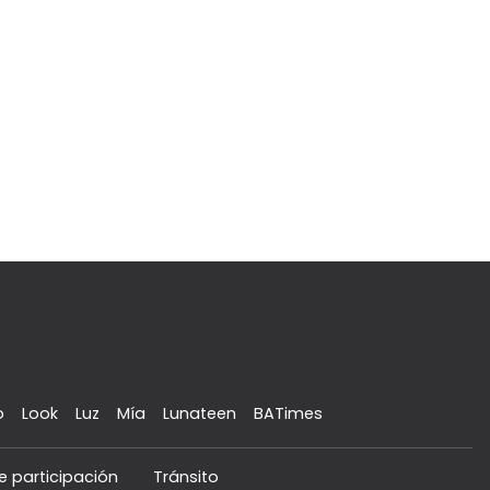
o
Look
Luz
Mía
Lunateen
BATimes
e participación
Tránsito