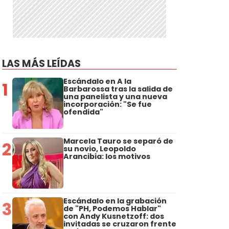
LAS MÁS LEÍDAS
Escándalo en A la
1
Barbarossa tras la salida de
una panelista y una nueva
incorporación: "Se fue
ofendida"
Marcela Tauro se separó de
2
su novio, Leopoldo
Arancibia: los motivos
Escándalo en la grabación
3
de "PH, Podemos Hablar"
con Andy Kusnetzoff: dos
invitadas se cruzaron frente