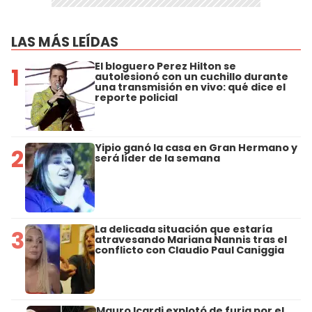
LAS MÁS LEÍDAS
El bloguero Perez Hilton se
1
autolesionó con un cuchillo durante
una transmisión en vivo: qué dice el
reporte policial
Yipio ganó la casa en Gran Hermano y
2
será líder de la semana
La delicada situación que estaría
3
atravesando Mariana Nannis tras el
conflicto con Claudio Paul Caniggia
Mauro Icardi explotó de furia por el