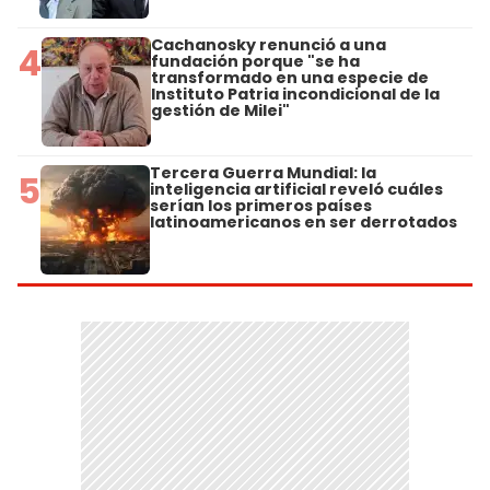
Cachanosky renunció a una
4
fundación porque "se ha
transformado en una especie de
Instituto Patria incondicional de la
gestión de Milei"
Tercera Guerra Mundial: la
5
inteligencia artificial reveló cuáles
serían los primeros países
latinoamericanos en ser derrotados