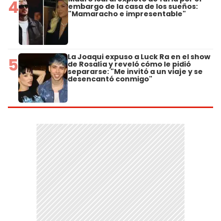
4
embargo de la casa de los sueños:
"Mamaracho e impresentable"
La Joaqui expuso a Luck Ra en el show
5
de Rosalía y reveló cómo le pidió
separarse: "Me invitó a un viaje y se
desencantó conmigo"