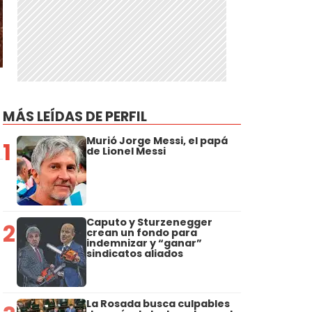
MÁS LEÍDAS DE PERFIL
Murió Jorge Messi, el papá
1
de Lionel Messi
Caputo y Sturzenegger
2
crean un fondo para
indemnizar y “ganar”
sindicatos aliados
La Rosada busca culpables