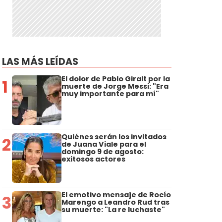
LAS MÁS LEÍDAS
El dolor de Pablo Giralt por la
1
muerte de Jorge Messi: "Era
muy importante para mí"
Quiénes serán los invitados
2
de Juana Viale para el
domingo 9 de agosto:
exitosos actores
El emotivo mensaje de Rocío
3
Marengo a Leandro Rud tras
su muerte: "La re luchaste"