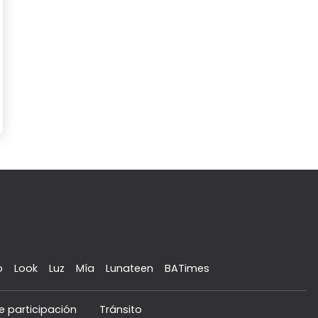
o
Look
Luz
Mía
Lunateen
BATimes
e participación
Tránsito