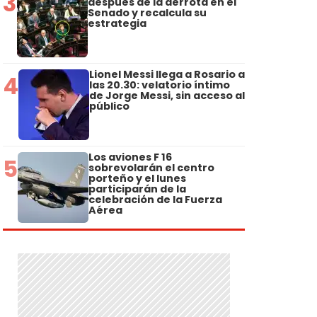
3
después de la derrota en el
Senado y recalcula su
estrategia
Lionel Messi llega a Rosario a
4
las 20.30: velatorio íntimo
de Jorge Messi, sin acceso al
público
Los aviones F 16
5
sobrevolarán el centro
porteño y el lunes
participarán de la
celebración de la Fuerza
Aérea