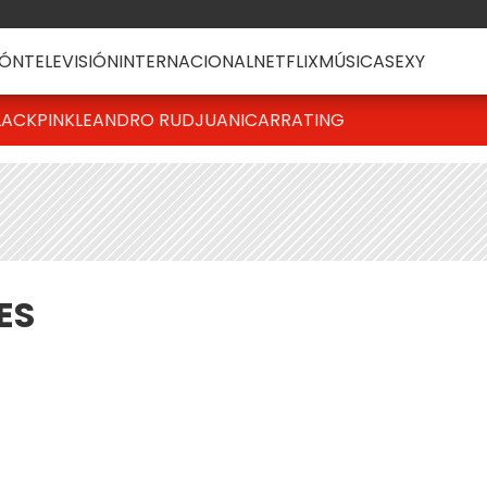
ÓN
TELEVISIÓN
INTERNACIONAL
NETFLIX
MÚSICA
SEXY
LACKPINK
LEANDRO RUD
JUANICAR
RATING
ES