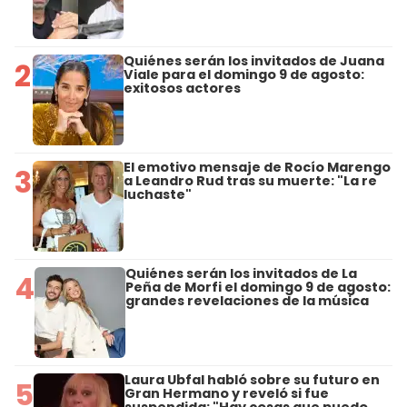
Quiénes serán los invitados de Juana
2
Viale para el domingo 9 de agosto:
exitosos actores
El emotivo mensaje de Rocío Marengo
3
a Leandro Rud tras su muerte: "La re
luchaste"
Quiénes serán los invitados de La
4
Peña de Morfi el domingo 9 de agosto:
grandes revelaciones de la música
Laura Ubfal habló sobre su futuro en
5
Gran Hermano y reveló si fue