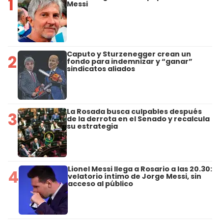
1
Messi
Caputo y Sturzenegger crean un
2
fondo para indemnizar y “ganar”
sindicatos aliados
La Rosada busca culpables después
3
de la derrota en el Senado y recalcula
su estrategia
Lionel Messi llega a Rosario a las 20.30:
4
velatorio íntimo de Jorge Messi, sin
acceso al público