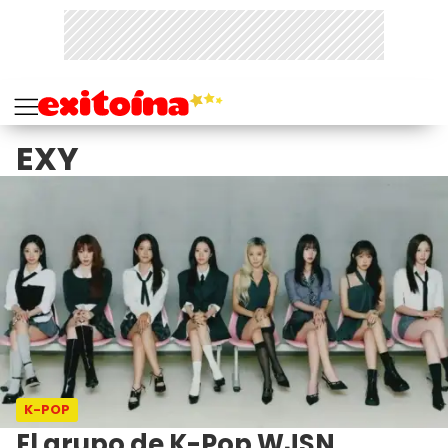
EXY
K-POP
El grupo de K-Pop WJSN