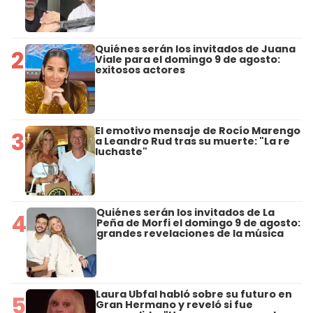
Quiénes serán los invitados de Juana
2
Viale para el domingo 9 de agosto:
exitosos actores
El emotivo mensaje de Rocío Marengo
3
a Leandro Rud tras su muerte: "La re
luchaste"
Quiénes serán los invitados de La
4
Peña de Morfi el domingo 9 de agosto:
grandes revelaciones de la música
Laura Ubfal habló sobre su futuro en
5
Gran Hermano y reveló si fue