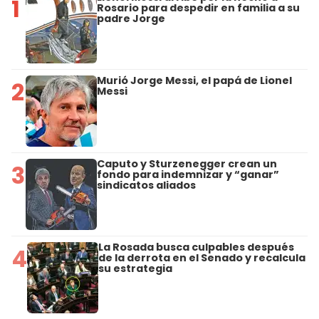
1
Rosario para despedir en familia a su
padre Jorge
Murió Jorge Messi, el papá de Lionel
2
Messi
Caputo y Sturzenegger crean un
3
fondo para indemnizar y “ganar”
sindicatos aliados
La Rosada busca culpables después
4
de la derrota en el Senado y recalcula
su estrategia