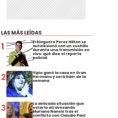
LAS MÁS LEÍDAS
El bloguero Perez Hilton se
1
autolesionó con un cuchillo
durante una transmisión en
vivo: qué dice el reporte
policial
Yipio ganó la casa en Gran
2
Hermano y será líder de la
semana
La delicada situación que
3
estaría atravesando
Mariana Nannis tras el
conflicto con Claudio Paul