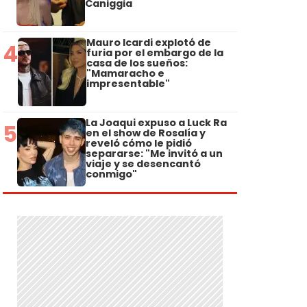
Caniggia
Mauro Icardi explotó de
4
furia por el embargo de la
casa de los sueños:
"Mamaracho e
impresentable"
La Joaqui expuso a Luck Ra
5
en el show de Rosalía y
reveló cómo le pidió
separarse: "Me invitó a un
viaje y se desencantó
conmigo"