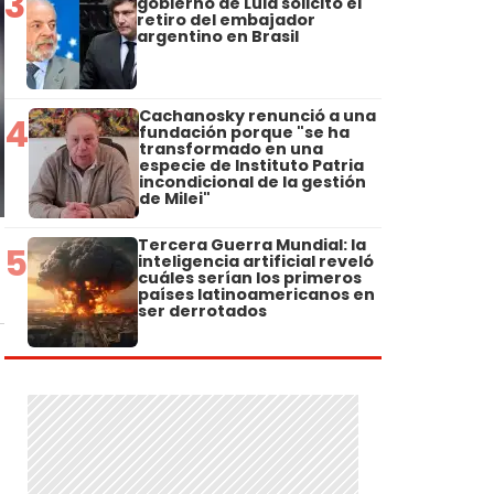
3
gobierno de Lula solicitó el
retiro del embajador
argentino en Brasil
Cachanosky renunció a una
4
fundación porque "se ha
transformado en una
especie de Instituto Patria
incondicional de la gestión
de Milei"
Tercera Guerra Mundial: la
5
inteligencia artificial reveló
cuáles serían los primeros
países latinoamericanos en
ser derrotados