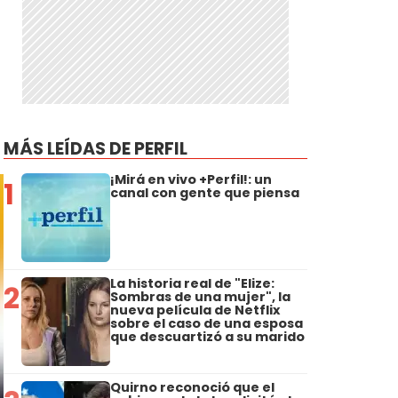
MÁS LEÍDAS DE PERFIL
¡Mirá en vivo +Perfil!: un
1
canal con gente que piensa
La historia real de "Elize:
2
Sombras de una mujer", la
nueva película de Netflix
sobre el caso de una esposa
que descuartizó a su marido
Quirno reconoció que el