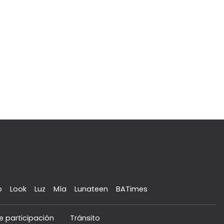
o
Look
Luz
Mía
Lunateen
BATimes
e participación
Tránsito