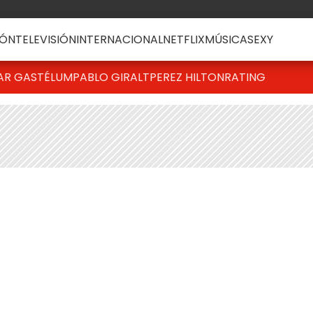
ÓN
TELEVISIÓN
INTERNACIONAL
NETFLIX
MÚSICA
SEXY
AR GASTÉLUM
PABLO GIRALT
PEREZ HILTON
RATING