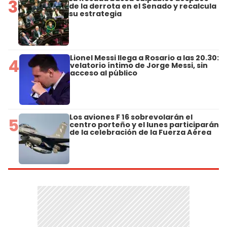
3
de la derrota en el Senado y recalcula
su estrategia
Lionel Messi llega a Rosario a las 20.30:
4
velatorio íntimo de Jorge Messi, sin
acceso al público
Los aviones F 16 sobrevolarán el
5
centro porteño y el lunes participarán
de la celebración de la Fuerza Aérea