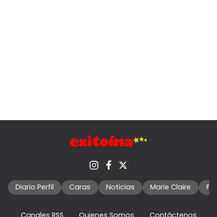
Diario Perfil
Caras
Noticias
Marie Claire
Fo
Canales RSS
Quienes Somos
Contáctenos