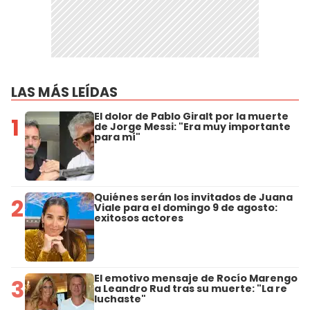
LAS MÁS LEÍDAS
El dolor de Pablo Giralt por la muerte
1
de Jorge Messi: "Era muy importante
para mí"
Quiénes serán los invitados de Juana
2
Viale para el domingo 9 de agosto:
exitosos actores
El emotivo mensaje de Rocío Marengo
3
a Leandro Rud tras su muerte: "La re
luchaste"