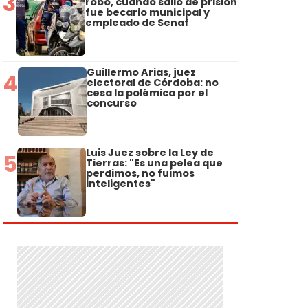
3
robo, cuando salió de prisión
fue becario municipal y
empleado de Senaf
Guillermo Arias, juez
4
electoral de Córdoba: no
cesa la polémica por el
concurso
Luis Juez sobre la Ley de
5
Tierras: "Es una pelea que
perdimos, no fuimos
inteligentes"