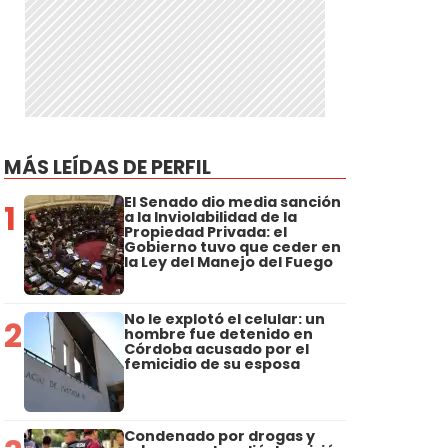
MÁS LEÍDAS DE PERFIL
El Senado dio media sanción
1
a la Inviolabilidad de la
Propiedad Privada: el
Gobierno tuvo que ceder en
la Ley del Manejo del Fuego
No le explotó el celular: un
2
hombre fue detenido en
Córdoba acusado por el
femicidio de su esposa
Condenado por drogas y