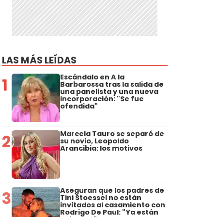
LAS MÁS LEÍDAS
Escándalo en A la
1
Barbarossa tras la salida de
una panelista y una nueva
incorporación: "Se fue
ofendida"
Marcela Tauro se separó de
2
su novio, Leopoldo
Arancibia: los motivos
Aseguran que los padres de
3
Tini Stoessel no están
invitados al casamiento con
Rodrigo De Paul: "Ya están