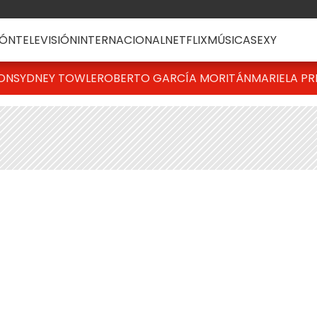
ÓN
TELEVISIÓN
INTERNACIONAL
NETFLIX
MÚSICA
SEXY
TON
SYDNEY TOWLE
ROBERTO GARCÍA MORITÁN
MARIELA PR