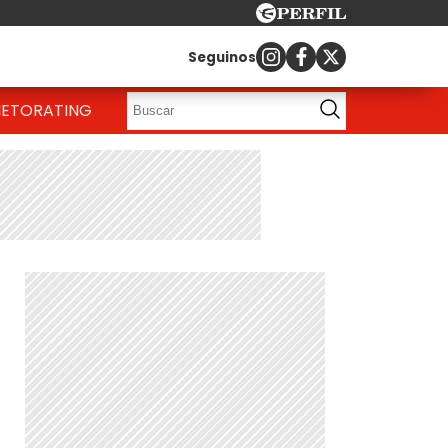
Seguinos
IETO
RATING