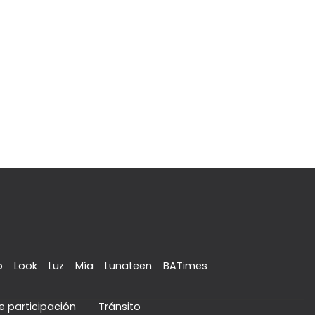
o
Look
Luz
Mía
Lunateen
BATimes
e participación
Tránsito