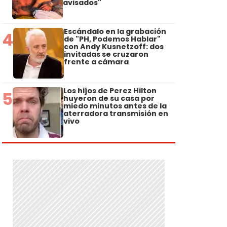
avisados"
Escándalo en la grabación
4
de "PH, Podemos Hablar"
con Andy Kusnetzoff: dos
invitadas se cruzaron
frente a cámara
Los hijos de Perez Hilton
5
huyeron de su casa por
miedo minutos antes de la
aterradora transmisión en
vivo