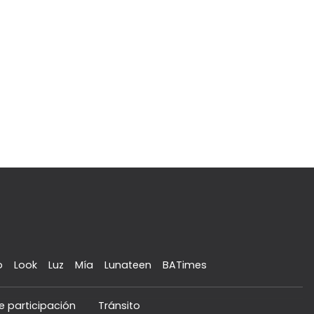
o
Look
Luz
Mía
Lunateen
BATimes
e participación
Tránsito