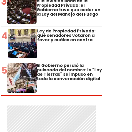
3
a la Inviolabilidad de la
Propiedad Privada: el
Gobierno tuvo que ceder en
la Ley del Manejo del Fuego
Ley de Propiedad Privada:
4
qué senadores votaron a
favor y cuáles en contra
El Gobierno perdió la
5
pulseada del nombre: la "Ley
de Tierras" se impuso en
toda la conversación digital