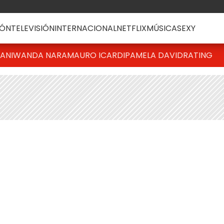
ÓN
TELEVISIÓN
INTERNACIONAL
NETFLIX
MÚSICA
SEXY
IANI
WANDA NARA
MAURO ICARDI
PAMELA DAVID
RATING