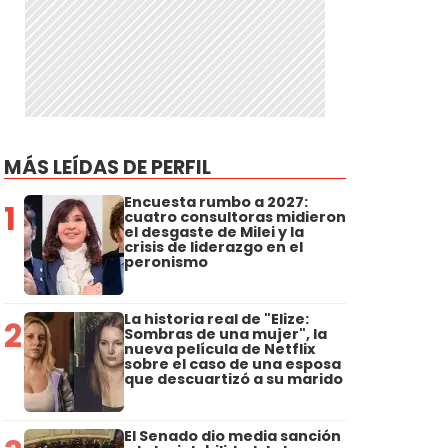
MÁS LEÍDAS DE PERFIL
Encuesta rumbo a 2027:
1
cuatro consultoras midieron
el desgaste de Milei y la
crisis de liderazgo en el
peronismo
La historia real de "Elize:
2
Sombras de una mujer", la
nueva película de Netflix
sobre el caso de una esposa
que descuartizó a su marido
El Senado dio media sanción