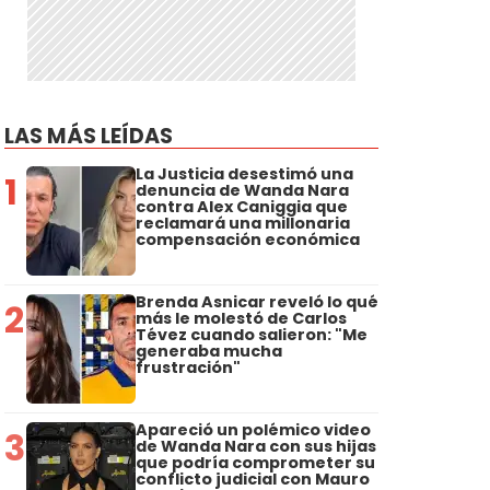
LAS MÁS LEÍDAS
La Justicia desestimó una
1
denuncia de Wanda Nara
contra Alex Caniggia que
reclamará una millonaria
compensación económica
Brenda Asnicar reveló lo qué
2
más le molestó de Carlos
Tévez cuando salieron: "Me
generaba mucha
frustración"
Apareció un polémico video
3
de Wanda Nara con sus hijas
que podría comprometer su
conflicto judicial con Mauro