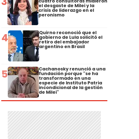
3
cuatro consultoras midieron
el desgaste de Milei y la
crisis de liderazgo en el
peronismo
Quirno reconoció que el
4
gobierno de Lula solicitó el
retiro del embajador
argentino en Brasil
Cachanosky renunció a una
5
fundación porque "se ha
transformado en una
especie de Instituto Patria
incondicional de la gestión
de Milei"