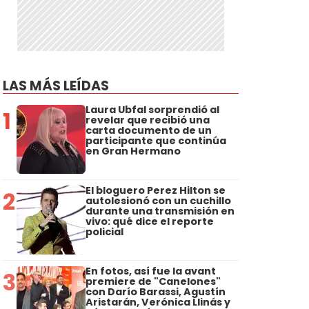
LAS MÁS LEÍDAS
Laura Ubfal sorprendió al
1
revelar que recibió una
carta documento de un
participante que continúa
en Gran Hermano
El bloguero Perez Hilton se
2
autolesionó con un cuchillo
durante una transmisión en
vivo: qué dice el reporte
policial
En fotos, así fue la avant
3
premiere de "Canelones"
con Darío Barassi, Agustín
Aristarán, Verónica Llinás y