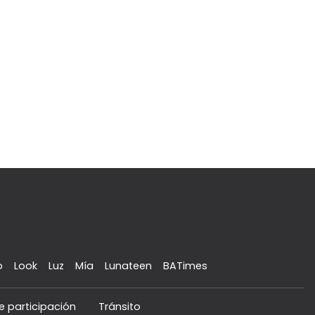
o
Look
Luz
Mía
Lunateen
BATimes
e participación
Tránsito