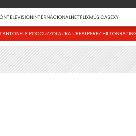
ÓN
TELEVISIÓN
INTERNACIONAL
NETFLIX
MÚSICA
SEXY
T
ANTONELA ROCCUZZO
LAURA UBFAL
PEREZ HILTON
RATIN