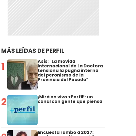
MÁS LEÍDAS DE PERFIL
Asís: "La movida
1
internacional de La Doctora
tensiona la pugna interna
del peronismo de la
Provincia del Pecado"
¡Mirá en vivo +Perfil!: un
2
canal con gente que piensa
Encuesta rumbo a 2027: