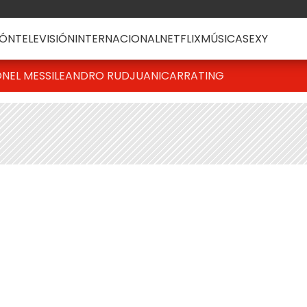
ÓN
TELEVISIÓN
INTERNACIONAL
NETFLIX
MÚSICA
SEXY
ONEL MESSI
LEANDRO RUD
JUANICAR
RATING