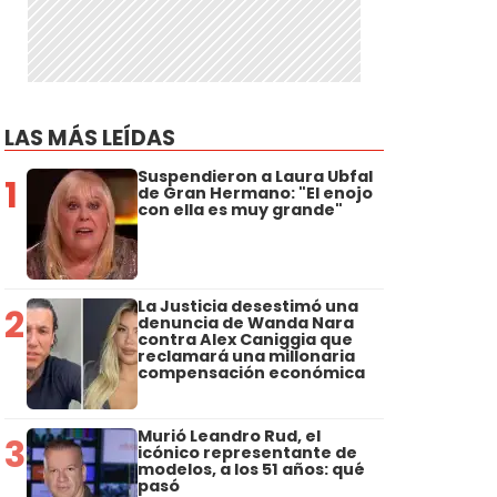
LAS MÁS LEÍDAS
Suspendieron a Laura Ubfal
1
de Gran Hermano: "El enojo
con ella es muy grande"
La Justicia desestimó una
2
denuncia de Wanda Nara
contra Alex Caniggia que
reclamará una millonaria
compensación económica
Murió Leandro Rud, el
3
icónico representante de
modelos, a los 51 años: qué
pasó