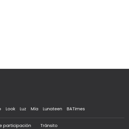
o
Look
Luz
Mía
Lunateen
BATimes
e participación
Tránsito