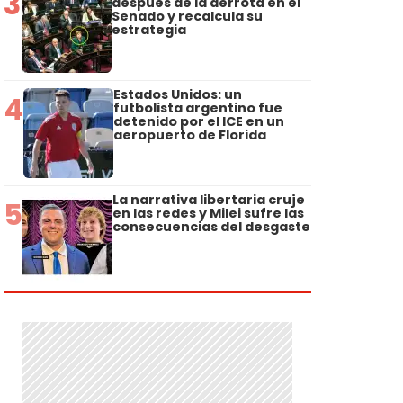
3
después de la derrota en el
Senado y recalcula su
estrategia
Estados Unidos: un
4
futbolista argentino fue
detenido por el ICE en un
aeropuerto de Florida
La narrativa libertaria cruje
5
en las redes y Milei sufre las
consecuencias del desgaste