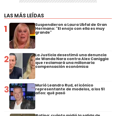
LAS MÁS LEÍDAS
Suspendieron a Laura Ubfal de Gran
1
Hermano: "El enojo con ella es muy
grande"
La Justicia desestimó una denuncia
2
de Wanda Nara contra Alex Caniggia
que reclamará una millonaria
compensación económica
Murió Leandro Rud, el icónico
3
representante de modelos, a los 51
años: qué pasó
Rating: cuánto midió la salida de