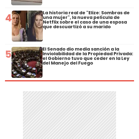
La historia real de "Elize: Sombras de
4
una mujer", la nueva película de
Netflix sobre el caso de una esposa
que descuartizó a su marido
El Senado dio media sanción a la
5
Inviolabilidad de la Propiedad Privada:
el Gobierno tuvo que ceder en la Ley
del Manejo del Fuego