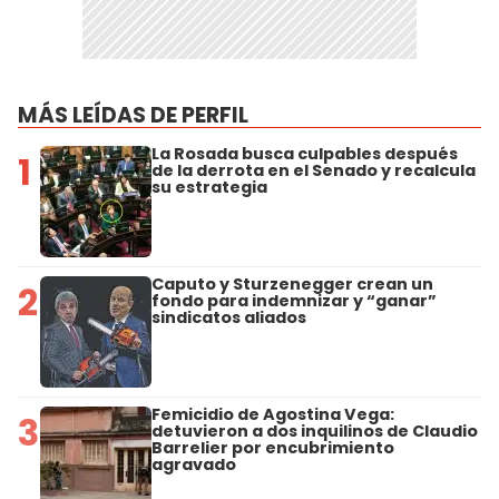
MÁS LEÍDAS DE PERFIL
La Rosada busca culpables después
1
de la derrota en el Senado y recalcula
su estrategia
Caputo y Sturzenegger crean un
2
fondo para indemnizar y “ganar”
sindicatos aliados
Femicidio de Agostina Vega:
3
detuvieron a dos inquilinos de Claudio
Barrelier por encubrimiento
agravado