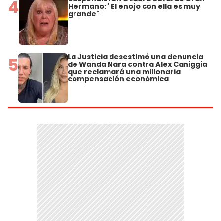
4
Hermano: "El enojo con ella es muy
grande"
La Justicia desestimó una denuncia
5
de Wanda Nara contra Alex Caniggia
que reclamará una millonaria
compensación económica