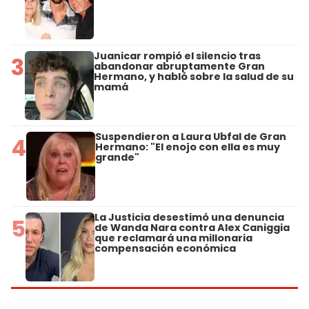
Juanicar rompió el silencio tras
3
abandonar abruptamente Gran
Hermano, y habló sobre la salud de su
mamá
Suspendieron a Laura Ubfal de Gran
4
Hermano: "El enojo con ella es muy
grande"
La Justicia desestimó una denuncia
5
de Wanda Nara contra Alex Caniggia
que reclamará una millonaria
compensación económica