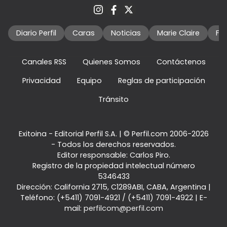
Diario Perfil
Caras
Noticias
Marie Claire
Fo
Canales RSS
Quienes Somos
Contáctenos
Privacidad
Equipo
Reglas de participación
Tránsito
Exitoina - Editorial Perfil S.A.
| © Perfil.com 2006-2026
- Todos los derechos reservados.
Editor responsable: Carlos Piro.
Registro de la propiedad intelectual número
5346433
Dirección:
California 2715
,
C1289ABI
,
CABA, Argentina
|
Teléfono:
(+5411) 7091-4921
/
(+5411) 7091-4922
| E-
mail:
perfilcom@perfil.com