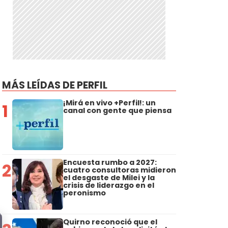
MÁS LEÍDAS DE PERFIL
¡Mirá en vivo +Perfil!: un
1
canal con gente que piensa
Encuesta rumbo a 2027:
2
cuatro consultoras midieron
el desgaste de Milei y la
crisis de liderazgo en el
peronismo
Quirno reconoció que el