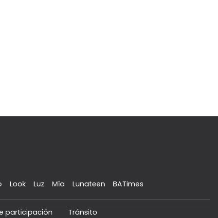
o
Look
Luz
Mía
Lunateen
BATimes
e participación
Tránsito