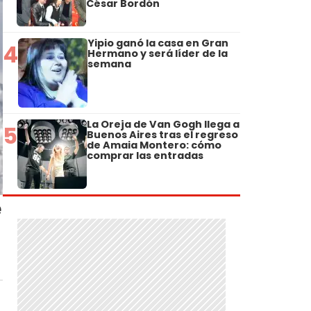
César Bordón
Yipio ganó la casa en Gran
4
Hermano y será líder de la
semana
La Oreja de Van Gogh llega a
5
Buenos Aires tras el regreso
de Amaia Montero: cómo
comprar las entradas
e