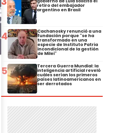
3
gobierno de Lula solicitó el
retiro del embajador
argentino en Brasil
Cachanosky renunció a una
4
fundación porque "se ha
transformado en una
especie de Instituto Patria
incondicional de la gestión
de Milei"
Tercera Guerra Mundial: la
5
inteligencia artificial reveló
cuáles serían los primeros
países latinoamericanos en
ser derrotados