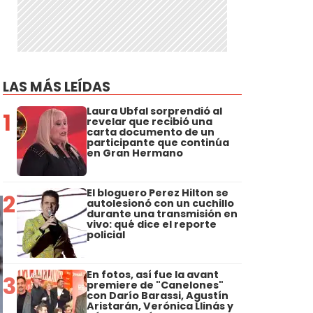
LAS MÁS LEÍDAS
Laura Ubfal sorprendió al
1
revelar que recibió una
carta documento de un
participante que continúa
en Gran Hermano
El bloguero Perez Hilton se
2
autolesionó con un cuchillo
durante una transmisión en
vivo: qué dice el reporte
policial
En fotos, así fue la avant
3
premiere de "Canelones"
con Darío Barassi, Agustín
Aristarán, Verónica Llinás y