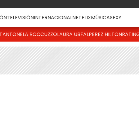
ÓN
TELEVISIÓN
INTERNACIONAL
NETFLIX
MÚSICA
SEXY
T
ANTONELA ROCCUZZO
LAURA UBFAL
PEREZ HILTON
RATIN