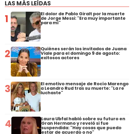
LAS MÁS LEÍDAS
El dolor de Pablo Giralt por la muerte
1
de Jorge Messi: "Era muy importante
para mí"
Quiénes serán los invitados de Juana
2
Viale para el domingo 9 de agosto:
exitosos actores
El emotivo mensaje de Rocío Marengo
3
a Leandro Rud tras su muerte: "La re
luchaste"
Laura Ubfal habló sobre su futuro en
4
Gran Hermano y reveló si fue
suspendida: "Hay cosas que puedo
estar de acuerdo o no"