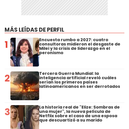
MÁS LEÍDAS DE PERFIL
Encuesta rumbo a 2027: cuatro
1
consultoras midieron el desgaste de
Milei y la crisis de liderazgo en el
peronismo
Tercera Guerra Mundial: la
2
inteligencia artificial reveló cuáles
serían los primeros países
latinoamericanos en ser derrotados
La historia real de "Elize: Sombras de
3
una mujer", la nueva película de
Netflix sobre el caso de una esposa
que descuartizó a su marido