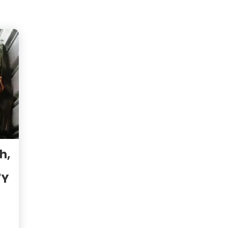
h,
"Y