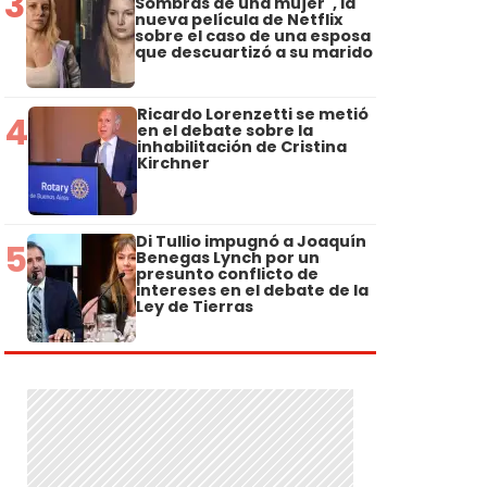
3
Sombras de una mujer", la
nueva película de Netflix
sobre el caso de una esposa
que descuartizó a su marido
Ricardo Lorenzetti se metió
4
en el debate sobre la
inhabilitación de Cristina
Kirchner
Di Tullio impugnó a Joaquín
5
Benegas Lynch por un
presunto conflicto de
intereses en el debate de la
Ley de Tierras