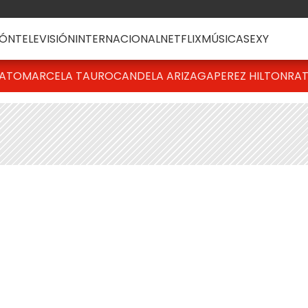
ÓN
TELEVISIÓN
INTERNACIONAL
NETFLIX
MÚSICA
SEXY
BATO
MARCELA TAURO
CANDELA ARIZAGA
PEREZ HILTON
RAT