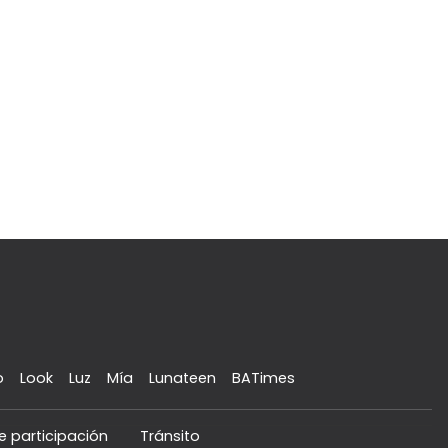
o
Look
Luz
Mía
Lunateen
BATimes
e participación
Tránsito