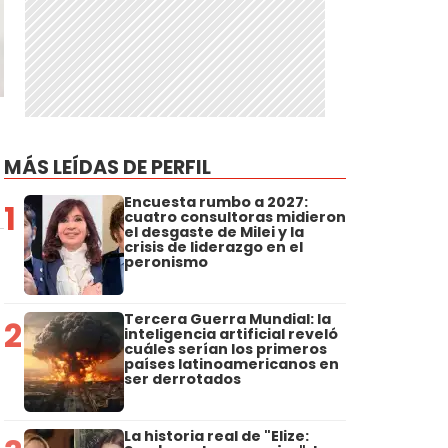
MÁS LEÍDAS DE PERFIL
Encuesta rumbo a 2027:
1
cuatro consultoras midieron
el desgaste de Milei y la
crisis de liderazgo en el
peronismo
Tercera Guerra Mundial: la
2
inteligencia artificial reveló
cuáles serían los primeros
países latinoamericanos en
ser derrotados
La historia real de "Elize: