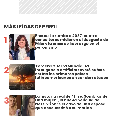
MÁS LEÍDAS DE PERFIL
Encuesta rumbo a 2027: cuatro
1
consultoras midieron el desgaste de
Milei y la crisis de liderazgo en el
peronismo
Tercera Guerra Mundial: la
2
inteligencia artificial reveló cuáles
serían los primeros países
latinoamericanos en ser derrotados
La historia real de "Elize: Sombras de
3
una mujer", la nueva película de
Netflix sobre el caso de una esposa
que descuartizó a su marido