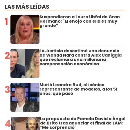
LAS MÁS LEÍDAS
Suspendieron a Laura Ubfal de Gran
1
Hermano: "El enojo con ella es muy
grande"
La Justicia desestimó una denuncia
2
de Wanda Nara contra Alex Caniggia
que reclamará una millonaria
compensación económica
Murió Leandro Rud, el icónico
3
representante de modelos, a los 51
años: qué pasó
La propuesta de Pamela David a Ángel
4
de Brito tras anunciar el final de LAM:
"Me sorprendió"