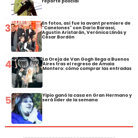
reporte policial
En fotos, así fue la avant premiere de
3
"Canelones" con Darío Barassi,
Agustín Aristarán, Verónica Llinás y
César Bordón
La Oreja de Van Gogh llega a Buenos
4
Aires tras el regreso de Amaia
Montero: cómo comprar las entradas
Yipio ganó la casa en Gran Hermano y
5
será líder de la semana