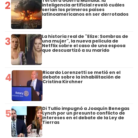
Tercera Guerra Mundial: la
2
inteligencia artificial reveló cuáles
serían los primeros países
latinoamericanos en ser derrotados
La historia real de "Elize: Sombras de
3
una mujer", la nueva película de
Netflix sobre el caso de una esposa
que descuartizó a su marido
Ricardo Lorenzetti se metió en el
4
debate sobre la inhabilitación de
Cristina Kirchner
Di Tullio impugnó a Joaquín Benegas
5
Lynch por un presunto conflicto de
intereses en el debate de la Ley de
Tierras