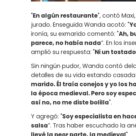
"
En algún restaurante
", contó Maxi
jurado. Enseguida Wanda acotó: "
Yo
ironía, su exmarido comentó: "
Ah, b
parece, no había nada
”. En los in
amplió su respuesta: "
Ni un tostado
Sin ningún pudor, Wanda contó dela
detalles de su vida estando casada 
marido. Él traía conejos y yo los 
la época medieval. Pero soy especi
así no, no me diste bolilla
".
Y agregó: "
Soy especialista en hac
salsa
”. Tras haber escuchado la an
llevé la peor parte, la medieval
".