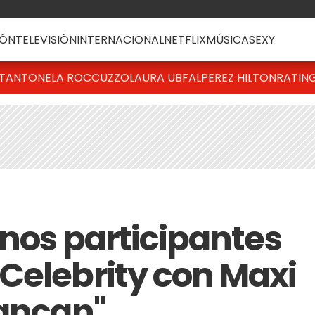
ÓN
TELEVISIÓN
INTERNACIONAL
NETFLIX
MÚSICA
SEXY
T
ANTONELA ROCCUZZO
LAURA UBFAL
PEREZ HILTON
RATIN
unos participantes
Celebrity con Maxi
bancan"