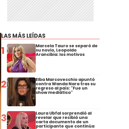
LAS MÁS LEÍDAS
Marcela Tauro se separó de
1
su novio, Leopoldo
Arancibia: los motivos
Elba Marcovecchio apuntó
2
contra Wanda Nara tras su
regreso al país: "Fue un
show mediático"
Laura Ubfal sorprendió al
3
revelar que recibió una
carta documento de un
participante que continúa