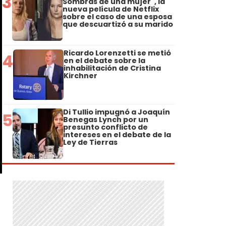
3
Sombras de una mujer", la
nueva película de Netflix
sobre el caso de una esposa
que descuartizó a su marido
Ricardo Lorenzetti se metió
4
en el debate sobre la
inhabilitación de Cristina
Kirchner
Di Tullio impugnó a Joaquín
5
Benegas Lynch por un
presunto conflicto de
intereses en el debate de la
Ley de Tierras