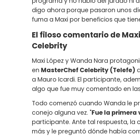
programa y no hablo del jurado ni d
digo ahora porque pasaron unos día
fuma a Maxi por beneficios que tie
El filoso comentario de Ma
Celebrity
Maxi López y Wanda Nara protagoniz
en
MasterChef Celebrity (Telefe)
q
a Mauro Icardi. El participante, ade
algo que fue muy comentado en las
Todo comenzó cuando Wanda le pre
conejo alguna vez. "
Fue la primera 
participante. Ante tal respuesta, l
más y le preguntó dónde había com