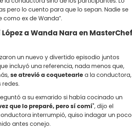
e la conductora sino de los participantes. Lo
s pero lo cuento para que lo sepan. Nadie se
ne como ex de Wanda”.
xi López a Wanda Nara en MasterChe
aron un nuevo y divertido episodio juntos
ue incluyó una referencia, nada menos que,
más,
se atrevió a coquetearle
a la conductora,
 redes.
guntó a su exmarido si había cocinado un
vez que lo preparé, pero sí comí
", dijo el
a conductora interrumpió, quiso indagar un poco
ido antes conejo.