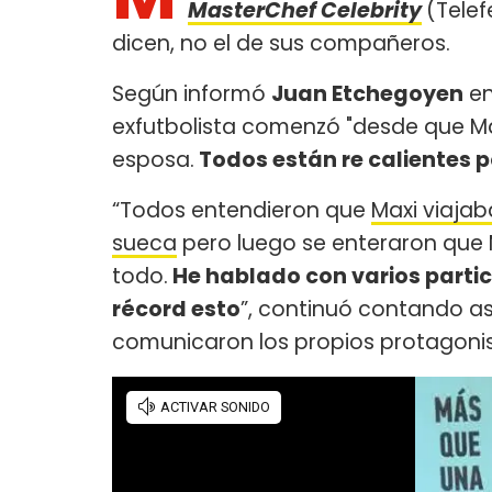
MasterChef Celebrity
(Telef
dicen, no el de sus compañeros.
Según informó
Juan Etchegoyen
e
exfutbolista comenzó "desde que Maxi
esposa.
Todos están re calientes p
“Todos entendieron que
Maxi viajab
sueca
pero luego se enteraron que Ma
todo.
He hablado con varios partic
récord esto
”, continuó contando a
comunicaron los propios protagonis