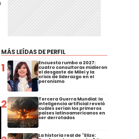
n
MÁS LEÍDAS DE PERFIL
Encuesta rumbo a 2027:
1
cuatro consultoras midieron
el desgaste de Milei y la
crisis de liderazgo en el
peronismo
Tercera Guerra Mundial: la
2
inteligencia artificial reveló
cuáles serían los primeros
países latinoamericanos en
ser derrotados
La historia real de "Elize: