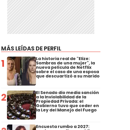
MÁS LEÍDAS DE PERFIL
La historia real de "Elize:
1
Sombras de una mujer", la
nueva película de Netflix
sobre el caso de una esposa
que descuartizó a su marido
El Senado dio media sanción
2
a la Inviolabilidad de la
Propiedad Privada: el
Gobierno tuvo que ceder en
la Ley del Manejo del Fuego
Encuesta rumbo a 2027: