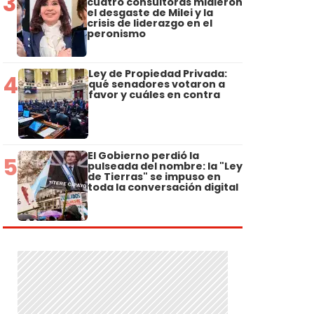
3
cuatro consultoras midieron
el desgaste de Milei y la
crisis de liderazgo en el
peronismo
Ley de Propiedad Privada:
4
qué senadores votaron a
favor y cuáles en contra
El Gobierno perdió la
5
pulseada del nombre: la "Ley
de Tierras" se impuso en
toda la conversación digital