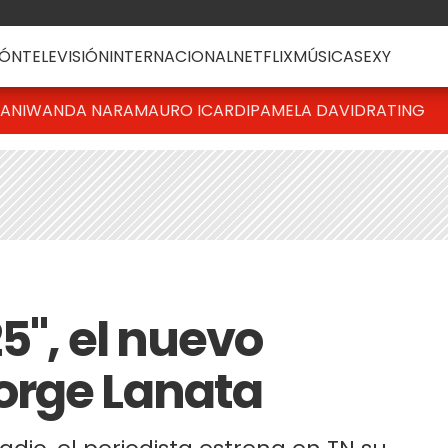
ÓN
TELEVISIÓN
INTERNACIONAL
NETFLIX
MÚSICA
SEXY
IANI
WANDA NARA
MAURO ICARDI
PAMELA DAVID
RATING
25", el nuevo
orge Lanata