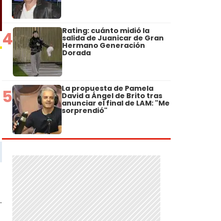
Rating: cuánto midió la
4
salida de Juanicar de Gran
Hermano Generación
Dorada
La propuesta de Pamela
5
David a Ángel de Brito tras
anunciar el final de LAM: "Me
sorprendió"
.