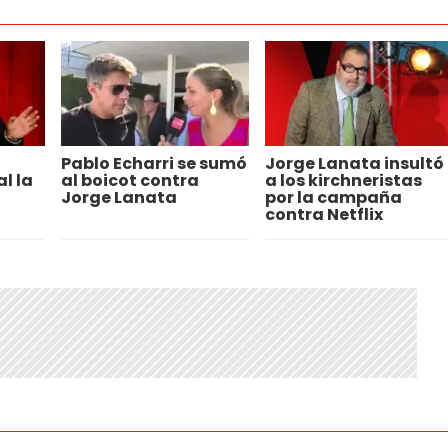
Pablo Echarri se sumó
Jorge Lanata insultó
l la
al boicot contra
a los kirchneristas
Jorge Lanata
por la campaña
contra Netflix