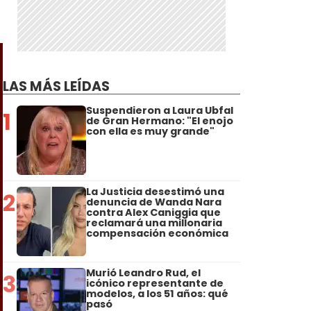
LAS MÁS LEÍDAS
Suspendieron a Laura Ubfal
1
de Gran Hermano: "El enojo
con ella es muy grande"
La Justicia desestimó una
2
denuncia de Wanda Nara
contra Alex Caniggia que
reclamará una millonaria
compensación económica
Murió Leandro Rud, el
3
icónico representante de
modelos, a los 51 años: qué
pasó