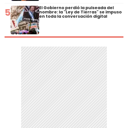
El Gobierno perdió la pulseada del
5
nombre: la "Ley de Tierras" se impuso
en toda la conversación digital