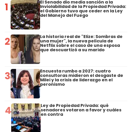
El Senado dio media sanción a la
1
Inviolabilidad de la Propiedad Privada:
el Gobierno tuvo que ceder en la Ley
del Manejo del Fuego
La historia real de "Elize: Sombras de
2
una mujer", la nueva película de
Netflix sobre el caso de una esposa
que descuartizó a su marido
Encuesta rumbo a 2027: cuatro
3
consultoras midieron el desgaste de
Milei y la crisis de liderazgo en el
peronismo
Ley de Propiedad Privada: qué
4
senadores votaron a favor y cuáles
en contra