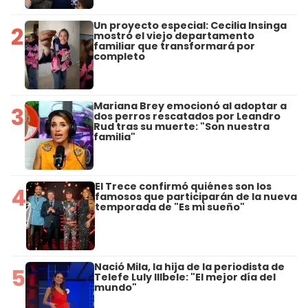
Un proyecto especial: Cecilia Insinga
2
mostró el viejo departamento
familiar que transformará por
completo
Mariana Brey emocionó al adoptar a
3
dos perros rescatados por Leandro
Rud tras su muerte: "Son nuestra
familia"
El Trece confirmó quiénes son los
4
famosos que participarán de la nueva
temporada de "Es mi sueño"
Nació Mila, la hija de la periodista de
5
Telefe Luly Illbele: "El mejor día del
mundo"