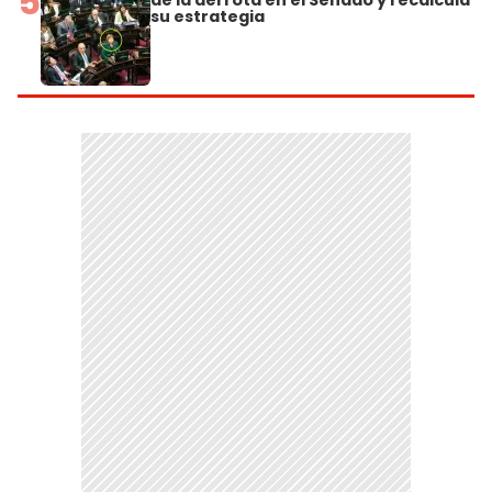
5
de la derrota en el Senado y recalcula
su estrategia