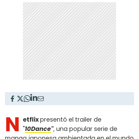
N
etflix
presentó el trailer de
"
10Dance
"
, una popular serie de
manga japonesa ambientada en el mundo