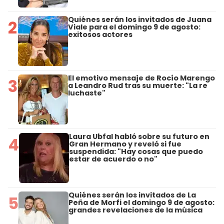
Quiénes serán los invitados de Juana
2
Viale para el domingo 9 de agosto:
exitosos actores
El emotivo mensaje de Rocío Marengo
3
a Leandro Rud tras su muerte: "La re
luchaste"
Laura Ubfal habló sobre su futuro en
4
Gran Hermano y reveló si fue
suspendida: "Hay cosas que puedo
estar de acuerdo o no"
Quiénes serán los invitados de La
5
Peña de Morfi el domingo 9 de agosto:
grandes revelaciones de la música