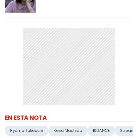
EN ESTA NOTA
Ryoma Takeuchi
Keita Machida
10DANCE
Streami