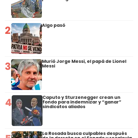
Algo pasó
2
Murió Jorge Messi, el papá de Lionel
3
Messi
Caputo y Sturzenegger crean un
4
fondo para indemnizar y “ganar”
sindicatos aliados
La Rosada busca culpables después