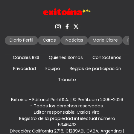
Diario Perfil
Caras
Noticias
Marie Claire
Fo
Canales RSS
Quienes Somos
Contáctenos
Privacidad
Equipo
Reglas de participación
Tránsito
Exitoina - Editorial Perfil S.A.
| © Perfil.com 2006-2026
- Todos los derechos reservados.
Editor responsable: Carlos Piro.
Registro de la propiedad intelectual número
5346433
Dirección:
California 2715
,
C1289ABI
,
CABA, Argentina
|