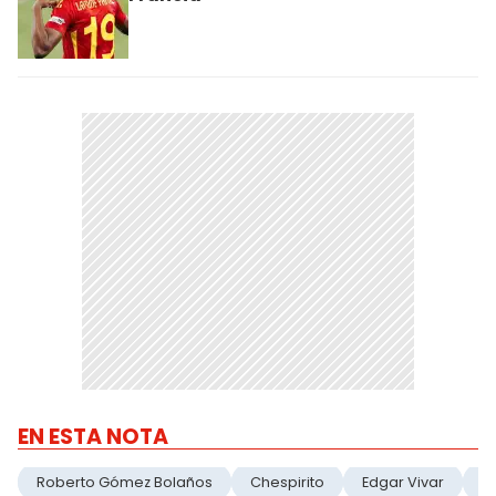
EN ESTA NOTA
Roberto Gómez Bolaños
Chespirito
Edgar Vivar
E