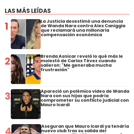
LAS MÁS LEÍDAS
La Justicia desestimó una denuncia
1
de Wanda Nara contra Alex Caniggia
que reclamará una millonaria
compensación económica
Brenda Asnicar reveló lo qué más le
2
molestó de Carlos Tévez cuando
salieron: "Me generaba mucha
frustración"
Apareció un polémico video de Wanda
3
Nara con sus hijas que podría
comprometer su conflicto judicial con
Mauro Icardi
Aseguran que Mauro Icardi ya tendría
4
nuevo club tras su salida del