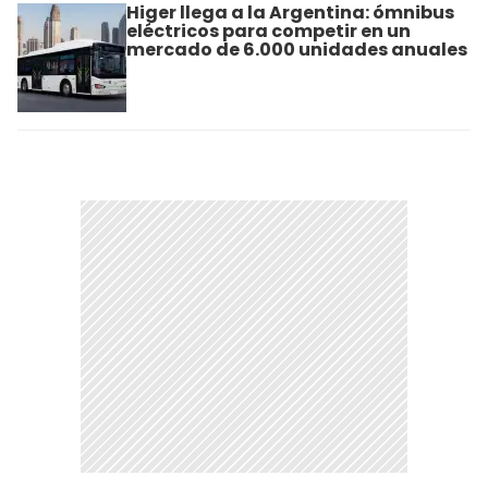
Higer llega a la Argentina: ómnibus
eléctricos para competir en un
mercado de 6.000 unidades anuales