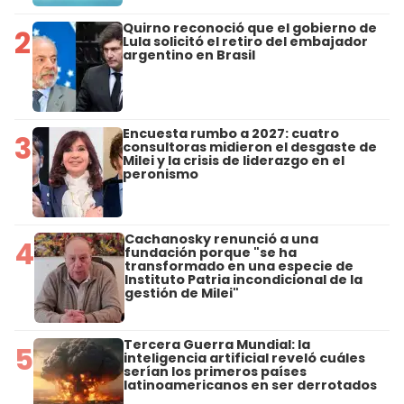
Quirno reconoció que el gobierno de
2
Lula solicitó el retiro del embajador
argentino en Brasil
Encuesta rumbo a 2027: cuatro
3
consultoras midieron el desgaste de
Milei y la crisis de liderazgo en el
peronismo
Cachanosky renunció a una
4
fundación porque "se ha
transformado en una especie de
Instituto Patria incondicional de la
gestión de Milei"
Tercera Guerra Mundial: la
5
inteligencia artificial reveló cuáles
serían los primeros países
latinoamericanos en ser derrotados