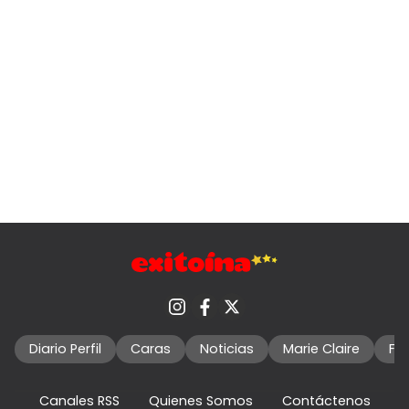
Diario Perfil
Caras
Noticias
Marie Claire
Fo
Canales RSS
Quienes Somos
Contáctenos