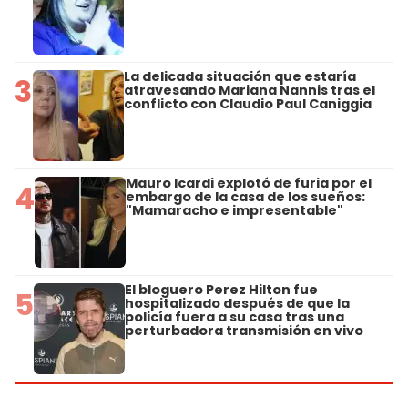
La delicada situación que estaría
3
atravesando Mariana Nannis tras el
conflicto con Claudio Paul Caniggia
Mauro Icardi explotó de furia por el
4
embargo de la casa de los sueños:
"Mamaracho e impresentable"
El bloguero Perez Hilton fue
5
hospitalizado después de que la
policía fuera a su casa tras una
perturbadora transmisión en vivo