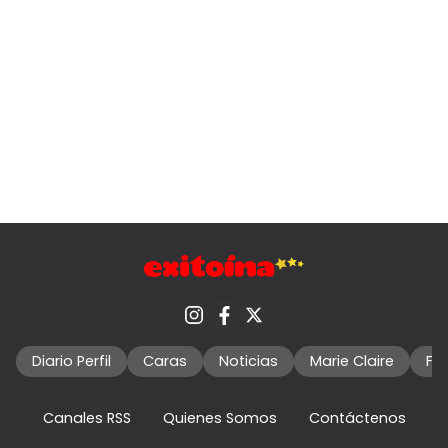
Diario Perfil
Caras
Noticias
Marie Claire
Fo
Canales RSS
Quienes Somos
Contáctenos