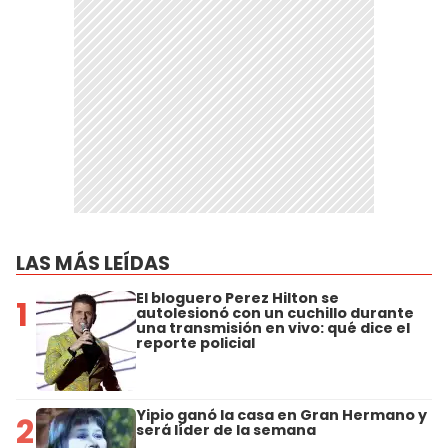
LAS MÁS LEÍDAS
El bloguero Perez Hilton se
1
autolesionó con un cuchillo durante
una transmisión en vivo: qué dice el
reporte policial
Yipio ganó la casa en Gran Hermano y
2
será líder de la semana