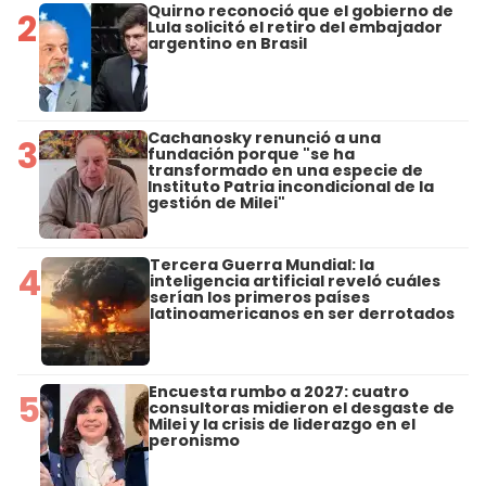
Quirno reconoció que el gobierno de
2
Lula solicitó el retiro del embajador
argentino en Brasil
Cachanosky renunció a una
3
fundación porque "se ha
transformado en una especie de
Instituto Patria incondicional de la
gestión de Milei"
Tercera Guerra Mundial: la
4
inteligencia artificial reveló cuáles
serían los primeros países
latinoamericanos en ser derrotados
Encuesta rumbo a 2027: cuatro
5
consultoras midieron el desgaste de
Milei y la crisis de liderazgo en el
peronismo