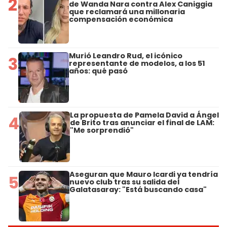
2
de Wanda Nara contra Alex Caniggia
que reclamará una millonaria
compensación económica
Murió Leandro Rud, el icónico
3
representante de modelos, a los 51
años: qué pasó
La propuesta de Pamela David a Ángel
4
de Brito tras anunciar el final de LAM:
"Me sorprendió"
Aseguran que Mauro Icardi ya tendría
5
nuevo club tras su salida del
Galatasaray: "Está buscando casa"