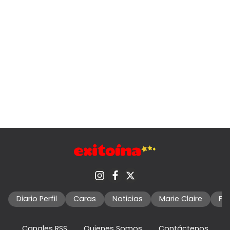
Diario Perfil
Caras
Noticias
Marie Claire
Fo
Canales RSS
Quienes Somos
Contáctenos