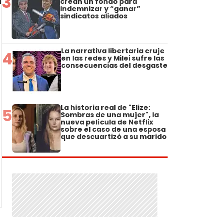
3
crean un fondo para
indemnizar y “ganar”
sindicatos aliados
La narrativa libertaria cruje
4
en las redes y Milei sufre las
consecuencias del desgaste
La historia real de "Elize:
5
Sombras de una mujer", la
nueva película de Netflix
sobre el caso de una esposa
que descuartizó a su marido