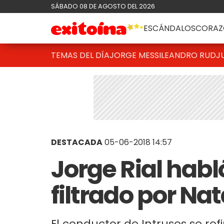
SÁBADO 08 DE AGOSTO DEL 2026
ESCÁNDALOS
CORAZ
TEMAS DEL DÍA
JORGE MESSI
LEANDRO RUD
J
DESTACADA
05-06-2018 14:57
Jorge Rial habl
filtrado por Na
El conductor de Intrusos se ref