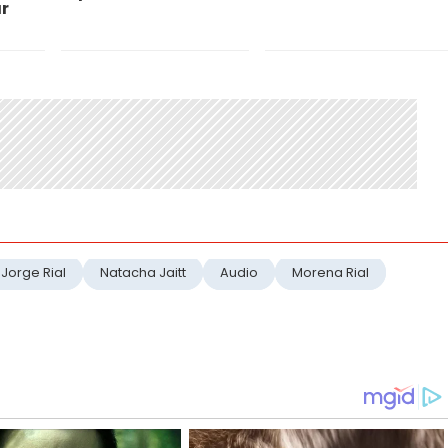
r
Jorge Rial
Natacha Jaitt
Audio
Morena Rial