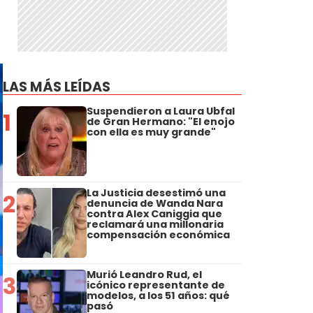
LAS MÁS LEÍDAS
Suspendieron a Laura Ubfal
1
de Gran Hermano: "El enojo
con ella es muy grande"
La Justicia desestimó una
2
denuncia de Wanda Nara
contra Alex Caniggia que
reclamará una millonaria
compensación económica
Murió Leandro Rud, el
3
icónico representante de
modelos, a los 51 años: qué
pasó