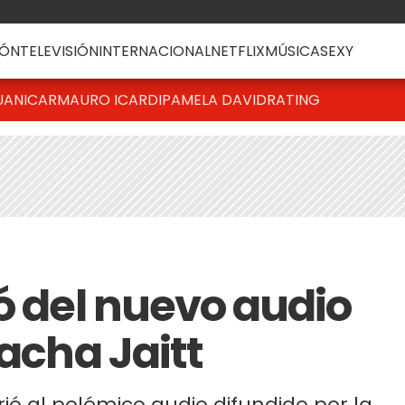
ÓN
TELEVISIÓN
INTERNACIONAL
NETFLIX
MÚSICA
SEXY
UANICAR
MAURO ICARDI
PAMELA DAVID
RATING
ó del nuevo audio
tacha Jaitt
irió al polémico audio difundido por la