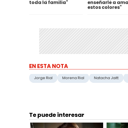
toda la familia"
enseñarle a ama
estos colores"
EN ESTA NOTA
Jorge Rial
Morena Rial
Natacha Jaitt