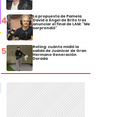
La propuesta de Pamela
4
David a Ángel de Brito tras
anunciar el final de LAM: "Me
sorprendió"
Rating: cuánto midió la
5
salida de Juanicar de Gran
Hermano Generación
Dorada