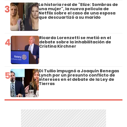
La historia real de "Elize: Sombras de
3
una mujer", la nueva película de
Netflix sobre el caso de una esposa
que descuartizó a su marido
Ricardo Lorenzetti se metió en el
4
debate sobre la inhabilitación de
Cristina Kirchner
Di Tullio impugnó a Joaquín Benegas
5
Lynch por un presunto conflicto de
intereses en el debate de la Ley de
Tierras