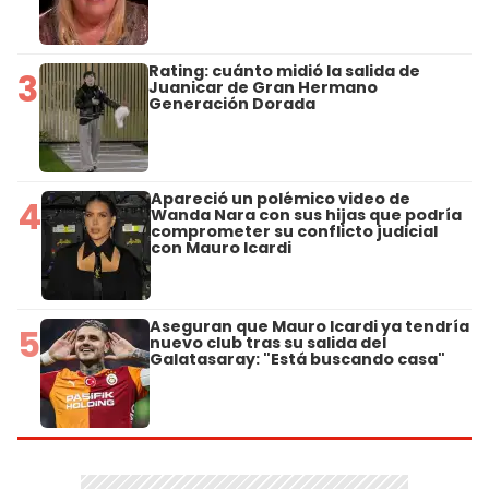
Rating: cuánto midió la salida de
3
Juanicar de Gran Hermano
Generación Dorada
Apareció un polémico video de
4
Wanda Nara con sus hijas que podría
comprometer su conflicto judicial
con Mauro Icardi
Aseguran que Mauro Icardi ya tendría
5
nuevo club tras su salida del
Galatasaray: "Está buscando casa"