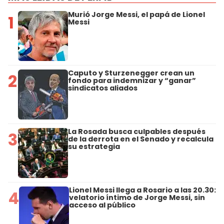
Murió Jorge Messi, el papá de Lionel
1
Messi
Caputo y Sturzenegger crean un
2
fondo para indemnizar y “ganar”
sindicatos aliados
La Rosada busca culpables después
3
de la derrota en el Senado y recalcula
su estrategia
Lionel Messi llega a Rosario a las 20.30:
4
velatorio íntimo de Jorge Messi, sin
acceso al público