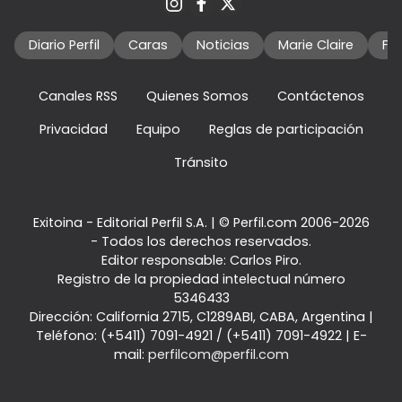
Diario Perfil
Caras
Noticias
Marie Claire
Fo
Canales RSS
Quienes Somos
Contáctenos
Privacidad
Equipo
Reglas de participación
Tránsito
Exitoina - Editorial Perfil S.A.
| © Perfil.com 2006-2026
- Todos los derechos reservados.
Editor responsable: Carlos Piro.
Registro de la propiedad intelectual número
5346433
Dirección:
California 2715
,
C1289ABI
,
CABA, Argentina
|
Teléfono:
(+5411) 7091-4921
/
(+5411) 7091-4922
| E-
mail:
perfilcom@perfil.com