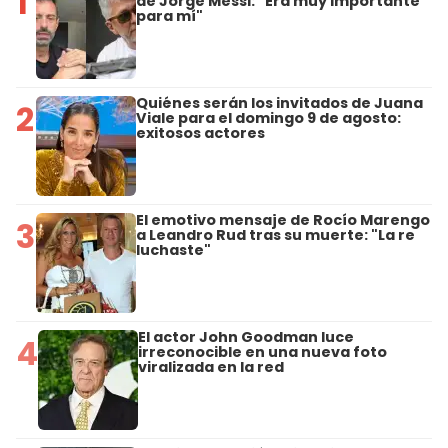
1
de Jorge Messi: "Era muy importante
para mí"
Quiénes serán los invitados de Juana
2
Viale para el domingo 9 de agosto:
exitosos actores
El emotivo mensaje de Rocío Marengo
3
a Leandro Rud tras su muerte: "La re
luchaste"
El actor John Goodman luce
4
irreconocible en una nueva foto
viralizada en la red